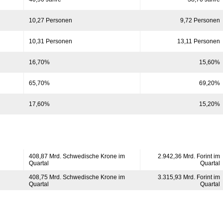
10,27 Personen
9,72 Personen
10,31 Personen
13,11 Personen
16,70%
15,60%
65,70%
69,20%
17,60%
15,20%
408,87 Mrd. Schwedische Krone im
2.942,36 Mrd. Forint im
Quartal
Quartal
408,75 Mrd. Schwedische Krone im
3.315,93 Mrd. Forint im
Quartal
Quartal
52,85%
55,10%
0,13 Mrd. Schwedische Krone
-373,57 Mrd. Forint