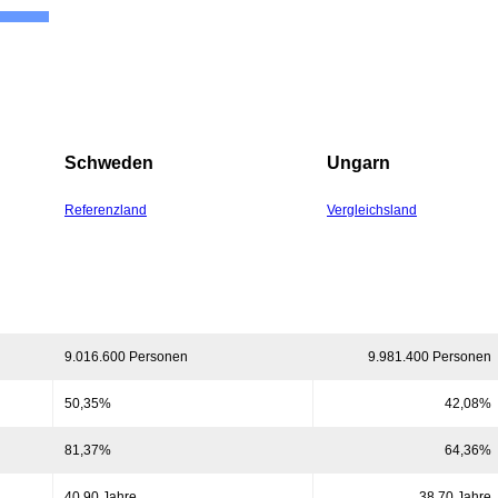
Staat
Wirtschaft
Finanzmärkte
Einzelansicht
English
Schweden
Ungarn
Referenzland
Vergleichsland
9.016.600 Personen
9.981.400 Personen
50,35%
42,08%
81,37%
64,36%
40,90 Jahre
38,70 Jahre