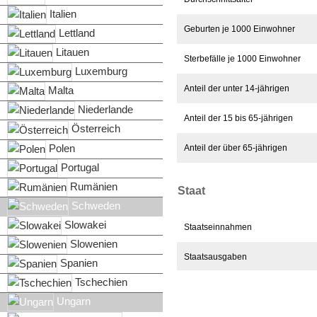
Italien
Geburten je 1000 Einwohner
Lettland
Litauen
Sterbefälle je 1000 Einwohner
Luxemburg
Anteil der unter 14-jährigen
Malta
Niederlande
Anteil der 15 bis 65-jährigen
Österreich
Polen
Anteil der über 65-jährigen
Portugal
Rumänien
Staat
Schweden
Slowakei
Staatseinnahmen
Slowenien
Staatsausgaben
Spanien
Tschechien
Staatsquote
Ungarn
Staatlicher Budgetsaldo p.Q.