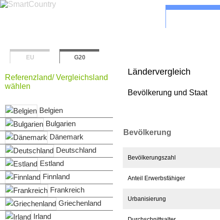
Überblick
Bevölkerung & 
EU
G20
Ländervergleich
Referenzland/ Vergleichsland
wählen
Bevölkerung und Staat
Belgien
Bulgarien
Bevölkerung
Dänemark
Deutschland
Bevölkerungszahl
Estland
Finnland
Anteil Erwerbsfähiger
Frankreich
Urbanisierung
Griechenland
Irland
Durchschnittsalter