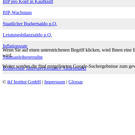
BIP pro Kopf in Kaufkraft
BIP-Wachstum
Staatlicher Budgetsaldo p.Q.
Leistungsbilanzsaldo p.Q.
Inflationsrate
Wenn Sie auf einen unterstrichenen Begriff klicken, wird Ihnen eine 
wird.
Staatsanleihenrendite
Weiter werden die fünf erstgelisteten Google-Suchergebnisse zum gew
Rollierende Jahresperformance Aktienmarkt
©
ikf Institut GmbH
|
Impressum
|
Glossar