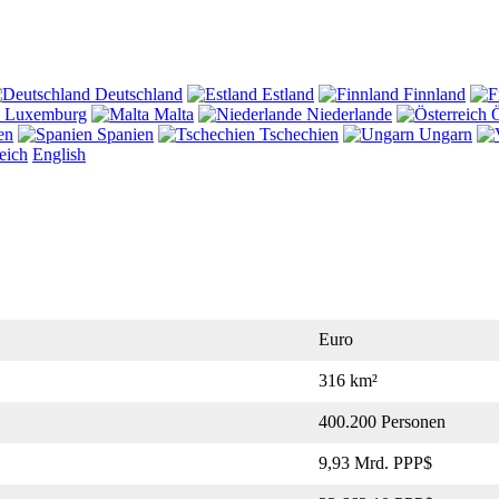
Deutschland
Estland
Finnland
Luxemburg
Malta
Niederlande
Ö
en
Spanien
Tschechien
Ungarn
eich
English
Euro
316 km²
400.200 Personen
9,93 Mrd. PPP$