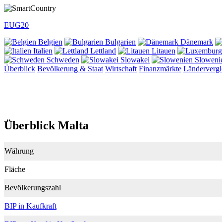
EU
G20
Belgien
Bulgarien
Dänemark
Italien
Lettland
Litauen
Schweden
Slowakei
Sloweni
Überblick
Bevölkerung & Staat
Wirtschaft
Finanzmärkte
Ländervergl
Überblick Malta
Währung
Fläche
Bevölkerungszahl
BIP in Kaufkraft