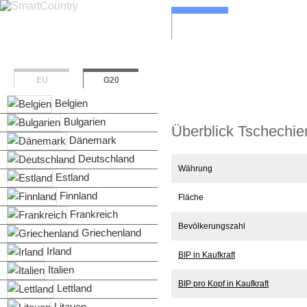
Überblick
Bevölkerung & 
EU
G20
Belgien
Bulgarien
Überblick Tschechie
Dänemark
Deutschland
Währung
Estland
Finnland
Fläche
Frankreich
Bevölkerungszahl
Griechenland
Irland
BIP in Kaufkraft
Italien
BIP pro Kopf in Kaufkraft
Lettland
Litauen