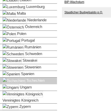
BIP-Wachstum
Luxemburg
Staatlicher Budgetsaldo p.Q.
Malta
Niederlande
Leistungsbilanzsaldo p.Q.
Österreich
Polen
Inflationsrate
Portugal
Staatsanleihenrendite
Rumänien
Schweden
Rollierende Jahresperformance Ak
Slowakei
Slowenien
Spanien
Tschechien
Ungarn
Vereinigtes Königreich
Zypern